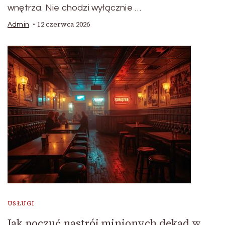
wnętrza. Nie chodzi wyłącznie …
12 czerwca 2026
Admin
USŁUGI
Jak poczuć nastrój minionych dekad w