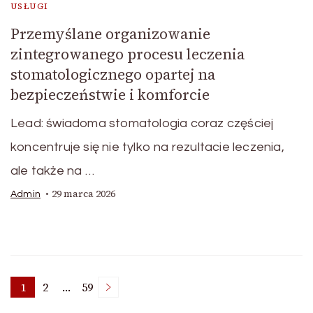
USŁUGI
Przemyślane organizowanie
zintegrowanego procesu leczenia
stomatologicznego opartej na
bezpieczeństwie i komforcie
Lead: świadoma stomatologia coraz częściej
koncentruje się nie tylko na rezultacie leczenia,
ale także na …
29 marca 2026
Admin
Nawigacja
1
2
…
59
Page
Page
Page